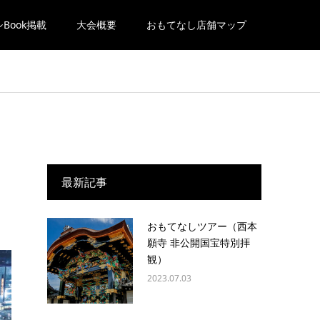
Book掲載
大会概要
おもてなし店舗マップ
最新記事
おもてなしツアー（西本
願寺 非公開国宝特別拝
観）
2023.07.03