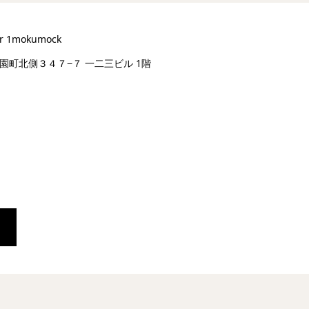
ar 1mokumock
園町北側３４７−７ 一二三ビル 1階