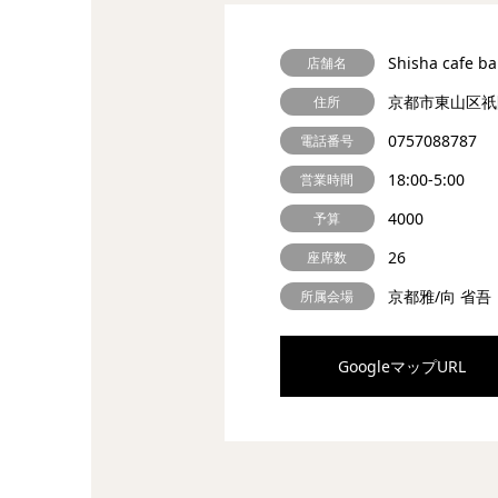
Shisha cafe b
店舗名
京都市東山区祇
住所
0757088787
電話番号
18:00-5:00
営業時間
4000
予算
26
座席数
京都雅/向 省吾
所属会場
GoogleマップURL