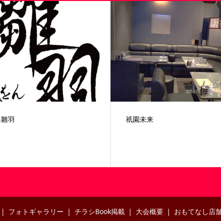
ん雛羽
祇園未来
フォトギャラリー
チラシBook掲載
大会概要
おもてなし店