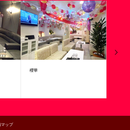
櫻華
祇園 Isi
舗マップ