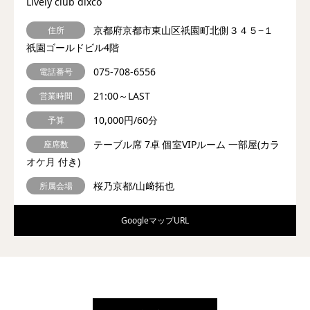
Lively club dixco
京都府京都市東山区祇園町北側３４５−１
住所
祇園ゴールドビル4階
075-708-6556
電話番号
21:00～LAST
営業時間
10,000円/60分
予算
テーブル席 7卓 個室VIPルーム 一部屋(カラ
座席数
オケ月 付き)
桜乃京都/山﨑拓也
所属会場
GoogleマップURL