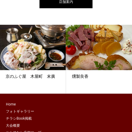
店舗案内
京のふぐ屋 木屋町 末廣
燻製良香
Home
フォトギャラリー
チラシBook掲載
大会概要