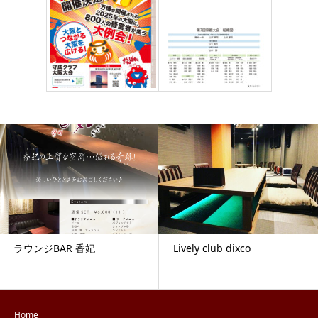
Lively club dixco
ぎをん叶
Home