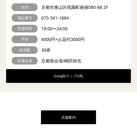
京都市東山区祇園町南側580-88 2F
住所
075-561-1884
電話番号
19:00〜24:00
営業時間
6000円+お花代3000円
予算
30席
座席数
京都葵会場/嶋田裕也
所属会場
GoogleマップURL
店舗案内