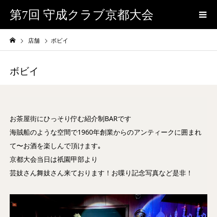
第7回 守成クラブ京都大会
店舗
ボビイ
ボビイ
お茶屋街にひっそり佇む紹介制BARです
海賊船のような空間で1960年創業からのアンティークに囲まれ
て〜お酒を楽しんで頂けます｡
京都大会当日は祇園甲部より
芸妓さん舞妓さん来ております！お喋り記念写真など是非！