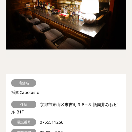
店舗名
祇園Capotasto
京都市東山区末吉町９８−３ 祇園井みねビ
住所
ル B1F
0755511266
電話番号