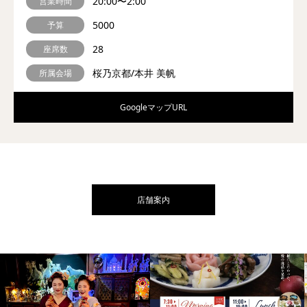
20:00〜2:00
営業時間
5000
予算
28
座席数
桜乃京都/本井 美帆
所属会場
GoogleマップURL
店舗案内